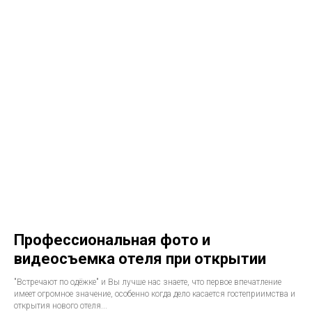
Профессиональная фото и
видеосъемка отеля при открытии
"Встречают по одёжке" и Вы лучше нас знаете, что первое впечатление
имеет огромное значение, особенно когда дело касается гостеприимства и
открытия нового отеля...