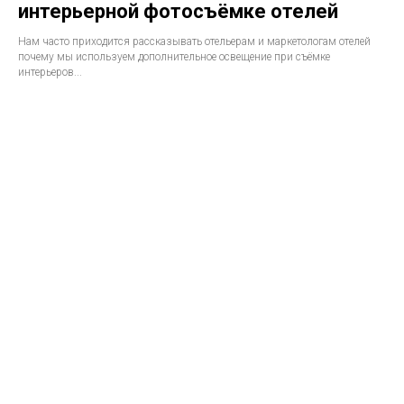
интерьерной фотосъёмке отелей
Нам часто приходится рассказывать отельерам и маркетологам отелей
почему мы используем дополнительное освещение при съёмке
интерьеров...