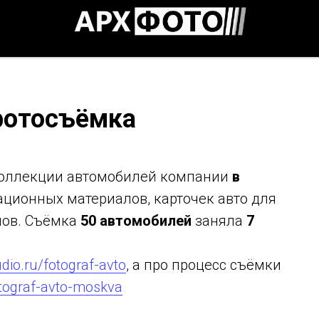
фотосъёмка
коллекции автомобилей компании
в
ционных материалов, карточек авто для
мов. Съёмка
50 автомобилей
заняла
7
dio.ru/fotograf-avto
, а про процесс съёмки
otograf-avto-moskva