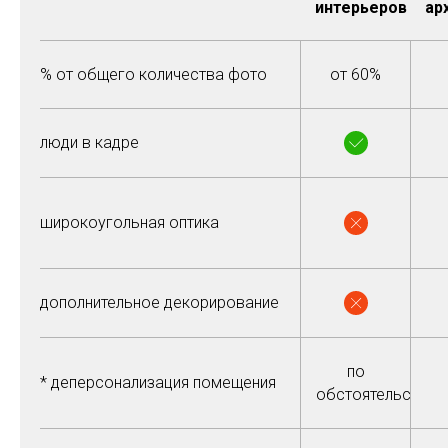
интерьеров
ар
% от общего количества фото
от 60%
люди в кадре
широкоугольная оптика
дополнительное декорирование
по
* деперсонализация помещения
обстоятельствам