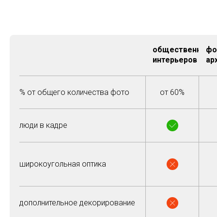
общественные
фо
интерьеров
ар
% от общего количества фото
от 60%
люди в кадре
широкоугольная оптика
дополнительное декорирование