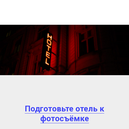
Подготовьте отель к
фотосъёмке