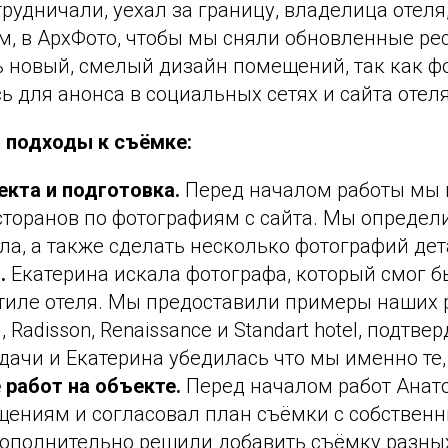
рудничали, уехал за границу, владелица отеля,
м, в АрхФото, чтобы мы сняли обновленные ре
ь новый, смелый дизайн помещений, так как ф
 для анонса в социальных сетях и сайта отеля
 подходы к съёмке:
екта и подготовка.
Перед началом работы мы 
торанов по фотографиям с сайта. Мы определи
ала, а также сделать несколько фотографий дет
.
Екатерина искала фотографа, который смог б
иле отеля. Мы предоставили примеры наших 
, Radisson, Renaissance и Standart hotel, подтв
ачи и Екатерина убедилась что мы именно те, 
 работ на объекте.
Перед началом работ Анат
щениям и согласовал план съёмки с собствен
Дополнительно решили добавить съёмку разных