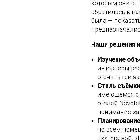
которым они сот
обратилась к на
была — показат
предназначались
Наши решения и
Изучение объ
интерьеры рес
отснять три з
Стиль съёмки
имеющемся ст
отелей Novotel
понимание зад
Планирование
по всем поме
Екатериной. 