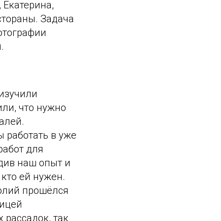
 Екатерина,
стораны. Задача
отографии
.
изучили
ли, что нужно
алей.
ы работать в уже
работ для
ердив наш опыт и
кто ей нужен.
олий прошёлся
ницей
 рассадок, так