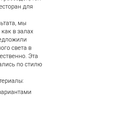
есторан для
ьтата, мы
 как в залах
редложили
ого света в
ественно. Эта
ались по стилю
териалы:
 вариантами