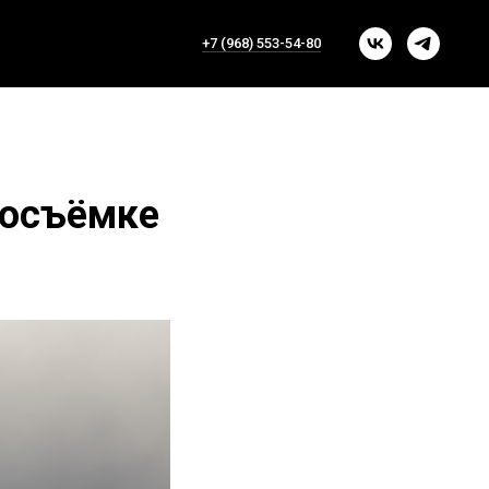
+7 (968) 553-54-80
тосъёмке