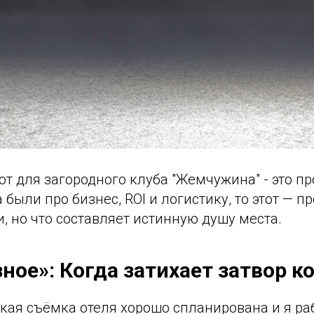
от для загородного клуба "Жемчужина" - это пр
были про бизнес, ROI и логистику, то этот — пр
и, но что составляет истинную душу места.
зное»: Когда затихает затвор 
кая съёмка отеля хорошо спланирована и я ра