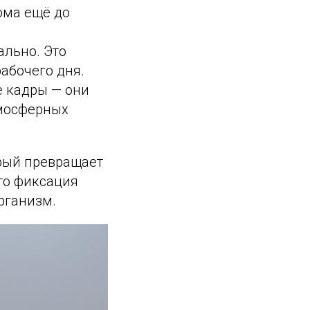
ома ещё до
ально. Это
рабочего дня.
 кадры — они
тмосферных
рый превращает
сто фиксация
рганизм.