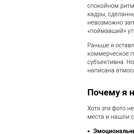
спокойном ритме
кадры, сделанны
невозможно запл
«поймавший» утр
Раньше я оставл
коммерческое пр
субъективна. Но
написана атмос
Почему я 
Хотя эти фото н
места и нашли с
Эмоциональны