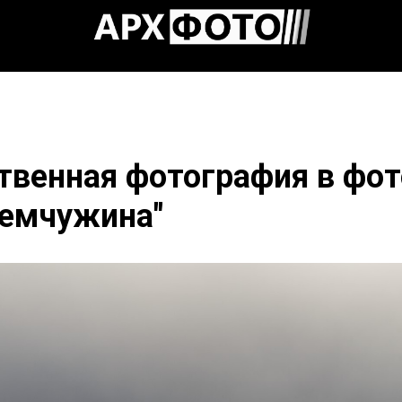
твенная фотография в фо
Жемчужина"