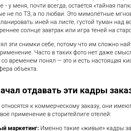
 - у меня, почти всегда, остаётся «тайная папк
е не по ТЗ, а по любви. Это мимолётные мгно
анировать: иней на листе, густой туман над в
еннее солнце завтрак или игра теней на стар
ял эти снимки себе, потому что им сложно най
именение. Часто в таких фото нет даже смысл
 со временем понял — это и есть настоящая кис
фера объекта.
начал отдавать эти кадры зак
е относятся к коммерческому заказу, они имею
воё применение в сторитейлиге отелей:
й маркетинг:
Именно такие «живые» кадры за