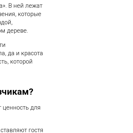
а». В ней лежат
вения, которые
одой,
ом дереве.
ти
а, да и красота
ть, которой
азчикам?
т ценность для
ставляют гостя