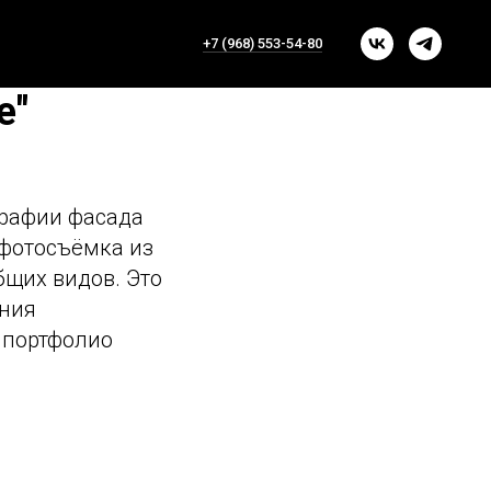
+7 (968) 553-54-80
e"
графии фасада
 фотосъёмка из
бщих видов. Это
ения
 портфолио