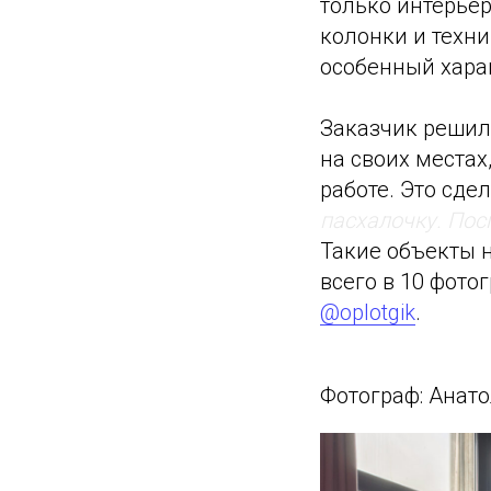
только интерьер
колонки и техн
особенный хара
Заказчик решил 
на своих местах
работе. Это сд
пасхалочку. Пос
Такие объекты 
всего в 10 фото
@oplotgik
.
Фотограф: Анат