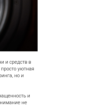
и и средств в
е просто уютная
инга, но и
нащенность и
внимание не