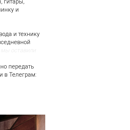
, гитары,
минку и
вода и технику
овседневной
 мы оставили
но передать
и в Телеграм: