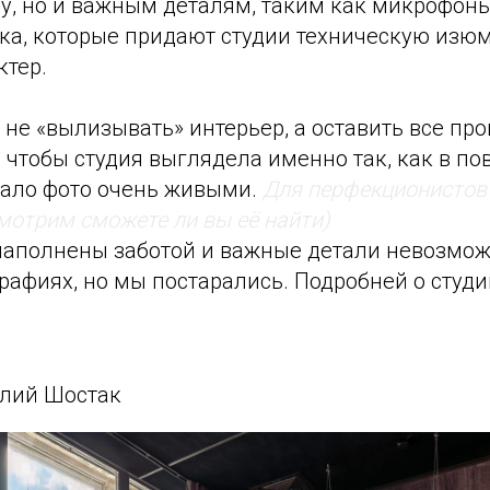
у, но и важным деталям, таким как микрофоны
ика, которые придают студии техническую изю
ктер.
не «вылизывать» интерьер, а оставить все про
, чтобы студия выглядела именно так, как в п
елало фото очень живыми.
Для перфекционистов
мотрим сможете ли вы её найти)
наполнены заботой и важные детали невозмож
графиях, но мы постарались. Подробней о студи
олий Шостак