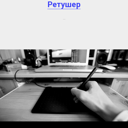
Ретушер
...